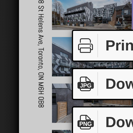
Prin
Dow
JPG
Dow
PNG