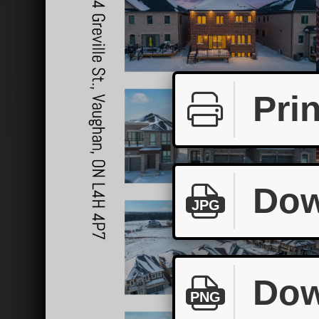
Prin
Dow
JPG
Dow
PNG